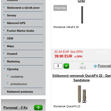
Outdoor
Gray
Sledovanie a výcvik psov
Výpredaj
Sonary
Námorné GPS
Remienok UltraFit 26
Fusion Marine Audio
OEM
Mapy
32.44
EUR
bez DPH
Ostatné
39.90
EUR
s DPH
Marketing
Porovnať
HLS
Výpredaj
Silikonový remienok QuickFit 22 - Dar
zariadenia
Sandstone
príslušenstvo
Reklamné predmety
Remienok QuickFit 22
Porovnať -
0
Ks