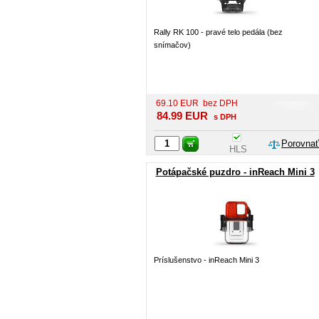
Rally RK 100 - pravé telo pedála (bez
snímačov)
69.10
EUR
bez DPH
84.99
EUR
s DPH
Porovnať
HLS
Potápačské puzdro - inReach Mini 3
Príslušenstvo - inReach Mini 3