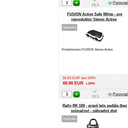
Porovnať
HLS
FUSION Active Safe White - pre
reproduktor Stereo Active
Výpredaj
Príslušenstvo FUSION Stereo Active
56.83
EUR
bez DPH
69.90
EUR
s DPH
Porovnať
HLS
Rally RK 100 - pravé telo pedála (bez
snímačov) - náhradný diel
Výpredaj