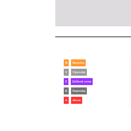
N
Novinka
V
Výpredaj
Z
Znížená cena
D
Dopredaj
A
Akcia
T
TOP produkt