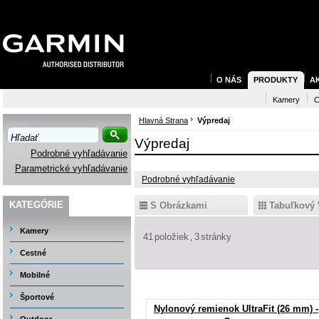
O NÁS
PRODUKTY
A
Kamery
C
Hlavná Strana
Výpredaj
Výpredaj
Podrobné vyhľadávanie
Parametrické vyhľadávanie
Podrobné vyhľadávanie
KATEGÓRIE
S Obrázkami
Tabuľkový 
Kamery
41
položiek
3
stránky
Cestné
Mobilné
Športové
Nylonový remienok UltraFit (26 mm) -