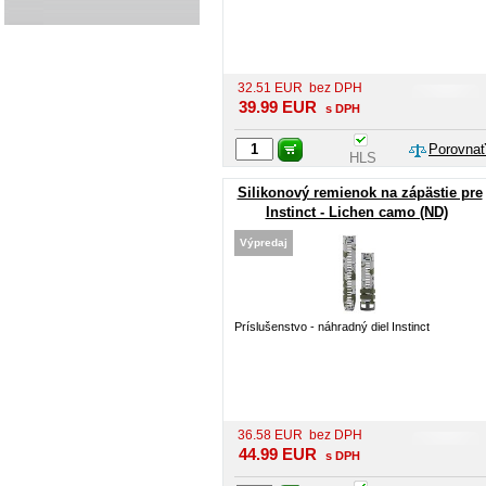
32.51
EUR
bez DPH
39.99
EUR
s DPH
Porovnať
HLS
Silikonový remienok na zápästie pre
Instinct - Lichen camo (ND)
Výpredaj
Príslušenstvo - náhradný diel Instinct
36.58
EUR
bez DPH
44.99
EUR
s DPH