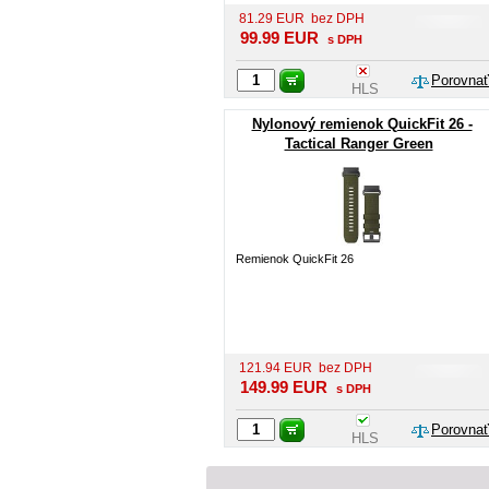
81.29
EUR
bez DPH
99.99
EUR
s DPH
Porovnať
HLS
Nylonový remienok QuickFit 26 -
Tactical Ranger Green
Remienok QuickFit 26
121.94
EUR
bez DPH
149.99
EUR
s DPH
Porovnať
HLS