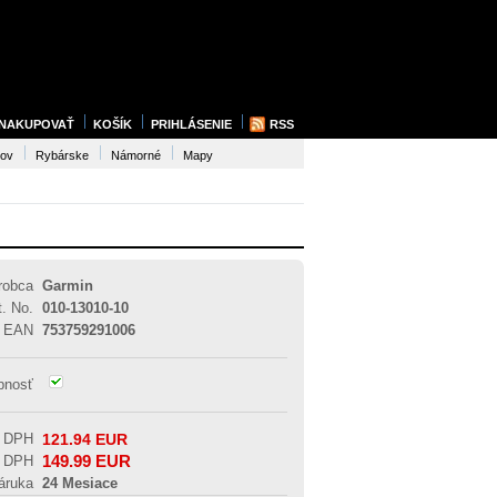
 NAKUPOVAŤ
KOŠÍK
PRIHLÁSENIE
RSS
sov
Rybárske
Námorné
Mapy
robca
Garmin
t. No.
010-13010-10
EAN
753759291006
pnosť
z DPH
121.94
EUR
149.99
EUR
s DPH
áruka
24 Mesiace