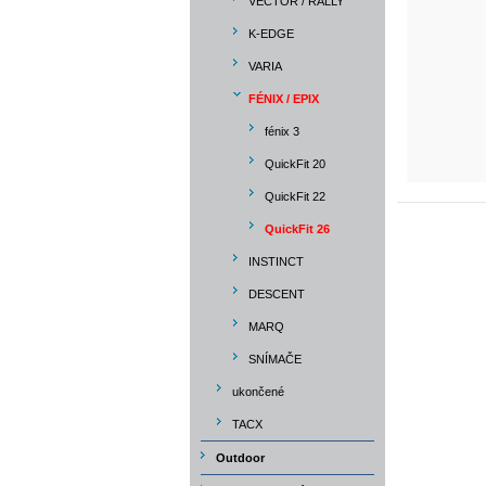
VECTOR / RALLY
K-EDGE
VARIA
FÉNIX / EPIX
fénix 3
QuickFit 20
QuickFit 22
QuickFit 26
INSTINCT
DESCENT
MARQ
SNÍMAČE
ukončené
TACX
Outdoor