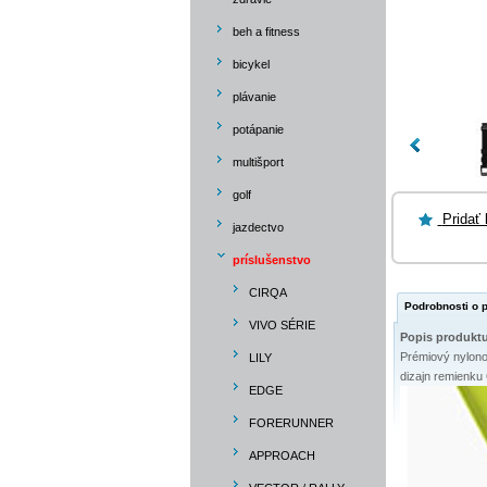
beh a fitness
bicykel
plávanie
potápanie
multišport
golf
Pridať
jazdectvo
príslušenstvo
CIRQA
Podrobnosti o
VIVO SÉRIE
Popis produkt
Prémiový nylonov
LILY
dizajn remienku
EDGE
FORERUNNER
APPROACH