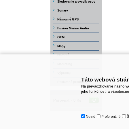
Sledovanie a výcvik psov
Sonary
Námorné GPS
Fusion Marine Audio
OEM
Mapy
Ostatné
Marketing
Výpredaj
Táto webová strá
Reklamné predmety
Na prevádzkovanie nášho we
jeho funkčnosti a všeobecne
Porovnať -
0
Ks
Nutné
Preferenčné
Š