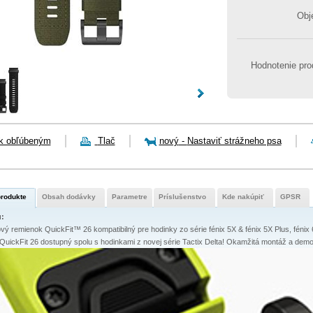
Obj
Hodnotenie pro
 k obľúbeným
Tlač
nový
-
Nastaviť strážneho psa
 produkte
Obsah dodávky
Parametre
Príslušenstvo
Kde nakúpiť
GPSR
u:
ý remienok QuickFit™ 26 kompatibilný pre hodinky zo série fénix 5X & fénix 5X Plus, fénix 6X
 QuickFit 26 dostupný spolu s hodinkami z novej série Tactix Delta! Okamžitá montáž a dem