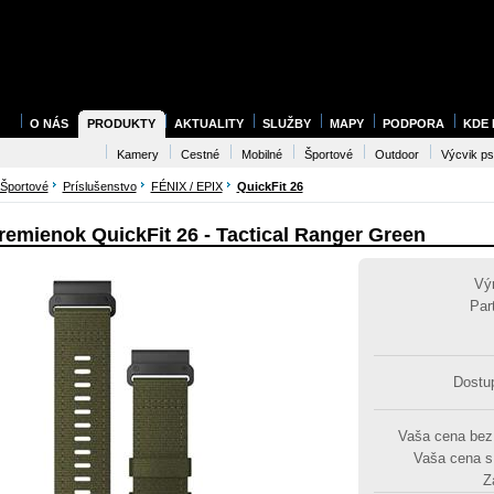
O NÁS
PRODUKTY
AKTUALITY
SLUŽBY
MAPY
PODPORA
KDE
Kamery
Cestné
Mobilné
Športové
Outdoor
Výcvik p
Športové
Príslušenstvo
FÉNIX / EPIX
QuickFit 26
remienok QuickFit 26 - Tactical Ranger Green
Vý
Par
Dostu
Vaša cena be
Vaša cena 
Z