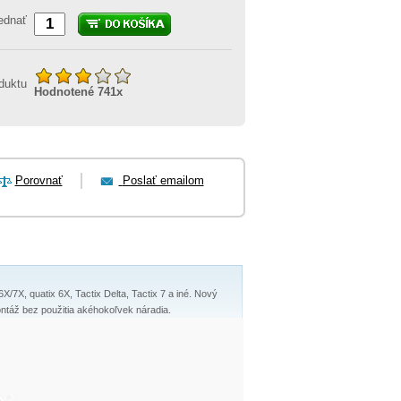
ednať
duktu
Hodnotené
741
x
Porovnať
Poslať emailom
/7X, quatix 6X, Tactix Delta, Tactix 7 a iné. Nový
ontáž bez použitia akéhokoľvek náradia.