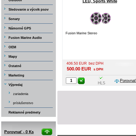
Outdoor
LED, Sports White
Sledovanie a výcvik psov
Sonary
Námorné GPS
Fusion Marine Stereo
Fusion Marine Audio
OEM
Mapy
406.50
EUR
bez DPH
Ostatné
500.00
EUR
s DPH
Marketing
Porovnať
HLS
Výpredaj
zariadenia
príslušenstvo
Reklamné predmety
Porovnať -
0
Ks