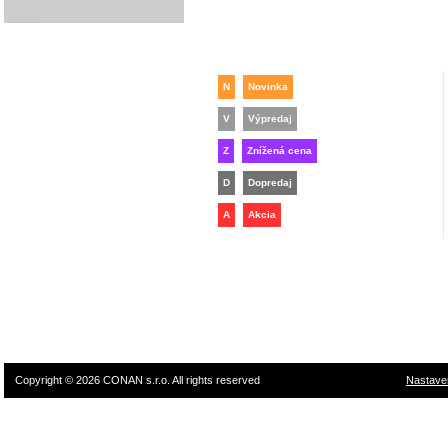
N
Novinka
V
Výpredaj
Z
Znížená cena
D
Dopredaj
A
Akcia
T
TOP produkt
Copyright © 2026 CONAN s.r.o. All rights reserved
Nastave