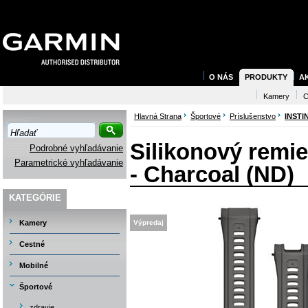
O NÁS
PRODUKTY
A
Kamery
C
Hlavná Strana
Športové
Príslušenstvo
INSTI
Silikonový remie
Podrobné vyhľadávanie
Parametrické vyhľadávanie
- Charcoal (ND)
KATEGÓRIE
Kamery
Výpredaj
Cestné
Mobilné
Športové
zdravie