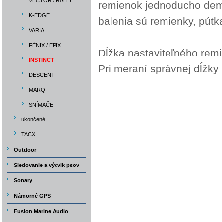
VECTOR / RALLY
remienok jednoducho demo
K-EDGE
balenia sú remienky, pútk
VARIA
FÉNIX / EPIX
Dĺžka nastaviteľného rem
INSTINCT
Pri meraní správnej dĺžky 
DESCENT
MARQ
SNÍMAČE
ukončené
TACX
Outdoor
Sledovanie a výcvik psov
Sonary
Námorné GPS
Fusion Marine Audio