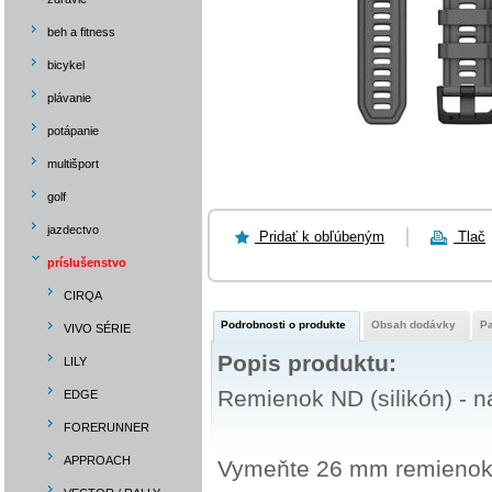
beh a fitness
bicykel
plávanie
potápanie
multišport
golf
jazdectvo
Pridať k obľúbeným
Tlač
príslušenstvo
CIRQA
Podrobnosti o produkte
Obsah dodávky
P
VIVO SÉRIE
Popis produktu:
LILY
Remienok ND (silikón) - n
EDGE
FORERUNNER
APPROACH
Vymeňte 26 mm remienok na