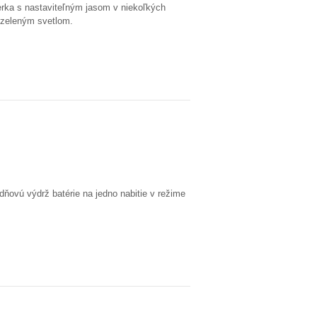
rka s nastaviteľným jasom v niekoľkých
o zeleným svetlom.
dňovú výdrž batérie na jedno nabitie v režime