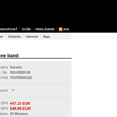
 NAKUPOVAŤ
KOŠÍK
PRIHLÁSENIE
RSS
sov
Rybárske
Námorné
Mapy
cone band
robca
Garmin
t. No.
010-03020-50
EAN
753759344122
pnosť
z DPH
447.15
EUR
549.99
EUR
s DPH
áruka
24 Mesiace