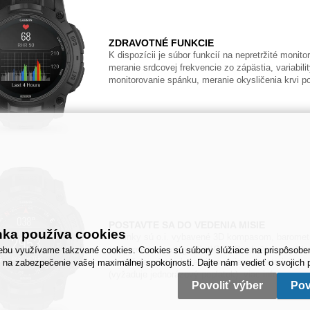
ZDRAVOTNÉ FUNKCIE
K dispozícii je súbor funkcií na nepretržité monit
meranie srdcovej frekvencie zo zápästia, variabili
monitorovanie spánku, meranie okysličenia krvi 
POSTAVTE SA DO VEDENIA MISIE
nka používa cookies
Hodinky sú o.i. vybavené 3D kompasom, barom
podporou technológie SatIQ™. Predinštalovaná ba
bu využívame takzvané cookies. Cookies sú súbory slúžiace na prispôsobe
umožňuje prístup k zamierovaciemu nástroju pre st
 na zabezpečenie vašej maximálnej spokojnosti. Dajte nám vedieť o svojich p
(vyžaduje jednorázový poplatok), viac info na u
Povoliť výber
Pov