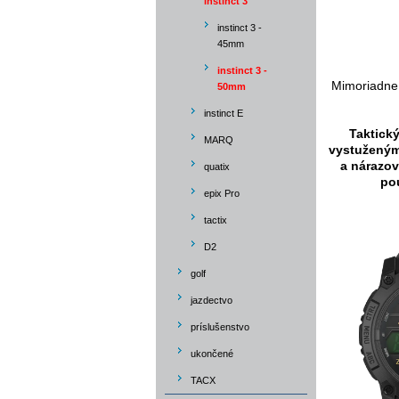
instinct 3
instinct 3 -
45mm
instinct 3 -
Mimoriadne 
50mm
instinct E
Taktick
MARQ
vystuženým
a nárazov
quatix
pou
epix Pro
tactix
D2
golf
jazdectvo
príslušenstvo
ukončené
TACX