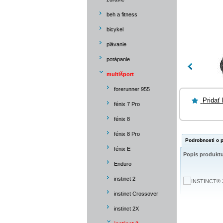
beh a fitness
bicykel
plávanie
potápanie
multišport
forerunner 955
Pridať
fénix 7 Pro
fénix 8
fénix 8 Pro
Podrobnosti o
fénix E
Popis produkt
Enduro
instinct 2
instinct Crossover
instinct 2X