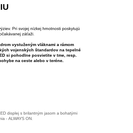
IU
iev. Pri svojej nízkej hmotnosti poskytujú
očakávanej záťaži.
zdrom vystuženým vláknami a rámom
ckých vojenských štandardov na tepelné
D si pohodlne posvietite v tme, resp.
 pohybe na ceste alebo v teréne.
D displej s brilantným jasom a bohatými
enia - ALWAYS ON.