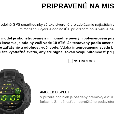
PRIPRAVENÉ NA MIS
odolné GPS smarthodinky sú ako stvorené pre zdolávanie najťažších výz
mimoriadnu výdrž a odolnosť aj pri drsnom používaní a ne
ý model je skonštruovaný s mimoriadne pevným polymérovým pu
 kovom a je odolný voči vode 10 ATM. Je testovaný podľa ameri
é zaťaženie a odolnosť voči vode. Vďaka integrovanému svetlu LE
žite výstražné svetlo, aby ste signalizovali svoju prítomnosť pri
AMOLED DISPLEJ
V púzdre hodiniek je osadený prémiový AMOLE
farbami. S možnosťou nepretžitého podsviet