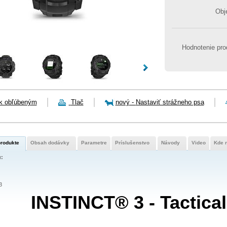
Obj
Hodnotenie pro
 k obľúbeným
Tlač
nový
-
Nastaviť strážneho psa
 produkte
Obsah dodávky
Parametre
Príslušenstvo
Návody
Video
Kde 
u:
INSTINCT® 3 - Tactical