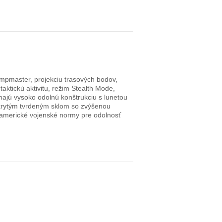
Jumpmaster, projekciu trasových bodov,
aktickú aktivitu, režim Stealth Mode,
 majú vysoko odolnú konštrukciu s lunetou
krytým tvrdeným sklom so zvýšenou
 americké vojenské normy pre odolnosť