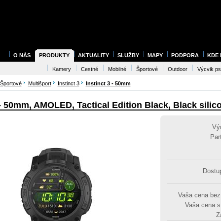
O NÁS
PRODUKTY
AKTUALITY
SLUŽBY
MAPY
PODPORA
KDE
Kamery
Cestné
Mobilné
Športové
Outdoor
Výcvik p
Športové
Multišport
Instinct 3
Instinct 3 - 50mm
 - 50mm, AMOLED, Tactical Edition Black, Black sili
Vý
Par
Dostu
Vaša cena be
Vaša cena 
Z