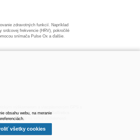
orovanie zdravotných funkcií. Napríklad
ty srdcovej frekvencie (HRV), pokročilé
pomocou snímača Pulse Ox a ďalšie.
etrickým výškomerom a viacpásmovým GPS s
listická kalkulačka
Applied Ballistics
nie obsahu webu, na meranie
relbu v teréne na veľké vzdialenosti
referenciách.
vedenom odkaze
> > > >
oliť všetky cookies