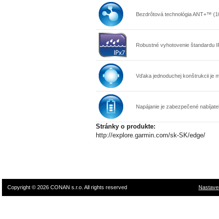
Bezdrôtová technológia ANT+™ (10m
Robustné vyhotovenie štandardu IP
Vďaka jednoduchej konštrukcii je
Napájanie je zabezpečené nabíjateľ
Stránky o produkte:
http://explore.garmin.com/sk-SK/edge/
Copyright © 2026 CONAN s.r.o. All rights reserved
Nastave