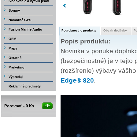
Sledovanie a výcvik psov
Sonary
Námorné GPS
Fusion Marine Audio
Podrobnosti o produkte
Obsah dodávky
P
OEM
Popis produktu:
Mapy
Novinka v ponuke doplnko
Ostatné
(bezpečnostné) je v tejt
Marketing
(rozšírenie) výbavy vášho
Výpredaj
Edge® 820
.
Reklamné predmety
Porovnať -
0
Ks