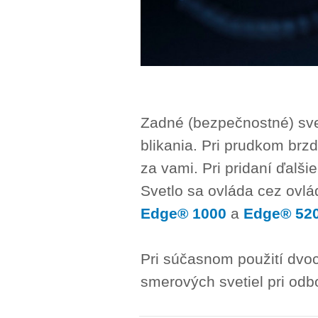
Zadné (bezpečnostné) sv
blikania. Pri prudkom brz
za vami. Pri pridaní ďalš
Svetlo sa ovláda cez ovl
Edge® 1000
a
Edge® 52
Pri súčasnom použití dvo
smerových svetiel pri odb