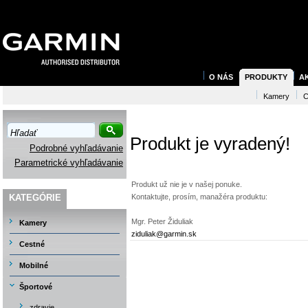
O NÁS
PRODUKTY
A
Kamery
C
Produkt je vyradený!
Podrobné vyhľadávanie
Parametrické vyhľadávanie
Produkt už nie je v našej ponuke.
KATEGÓRIE
Kontaktujte, prosím, manažéra produktu:
Mgr. Peter Židuliak
Kamery
ziduliak@garmin.sk
Cestné
Mobilné
Športové
zdravie