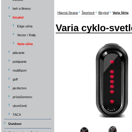
beh a fitness
Hlavná Strana
Športové
Bicykel
Varia Séria
bicykel
Varia cyklo-svet
Edge séria
Vector / Rally
Varia séria
plávanie
potápanie
multišport
golf
jazdectvo
príslušenstvo
ukončené
TACX
Outdoor