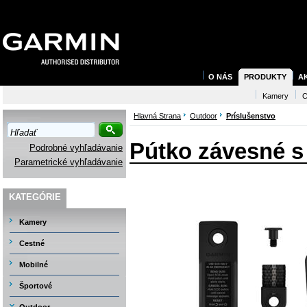
O NÁS
PRODUKTY
A
Kamery
C
Hlavná Strana
Outdoor
Príslušenstvo
Pútko závesné s 
Podrobné vyhľadávanie
Parametrické vyhľadávanie
KATEGÓRIE
Kamery
Cestné
Mobilné
Športové