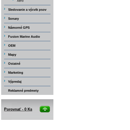
Xero
Sledovanie a výcvik psov
Sonary
Námorné GPS
Fusion Marine Audio
OEM
Mapy
Ostatné
Marketing
Výpredaj
Reklamné predmety
Porovnať -
0
Ks