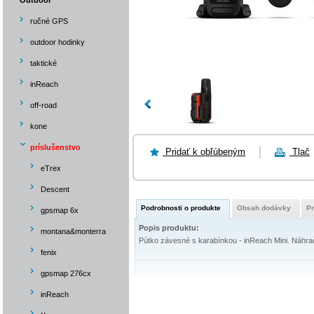
Outdoor
ručné GPS
outdoor hodinky
taktické
inReach
off-road
kone
príslušenstvo
Pridať k obľúbeným
Tlač
eTrex
Descent
Podrobnosti o produkte
Obsah dodávky
P
gpsmap 6x
Popis produktu:
montana&monterra
Pútko závesné s karabínkou - inReach Mini. Náhradn
fenix
gpsmap 276cx
inReach