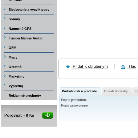
Outdoor
Sledovanie a výcvik psov
Sonary
Námorné GPS
Fusion Marine Audio
OEM
Mapy
Pridať k obľúbeným
Tlač
Ostatné
Marketing
Výpredaj
Podrobnosti o produkte
Obsah dodávky
K
Reklamné predmety
Popis produktu:
Popis priravujeme
Porovnať -
0
Ks