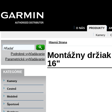
O NÁS
PRODUKTY
A
Kamery
C
Hlavná Strana
Montážny držiak
Podrobné vyhľadávanie
Parametrické vyhľadávanie
16"
KATEGÓRIE
Kamery
Cestné
Mobilné
Športové