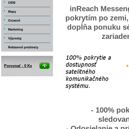
OEM
inReach Messeng
Mapy
pokrytím po zemi
Ostatné
dopĺňa ponuku s
Marketing
zariade
Výpredaj
Reklamné predmety
Porovnať -
0
Ks
- 100% pokr
sledovan
- Odosielanie a p