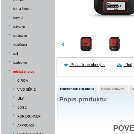
beh a fitness
bicykel
plávanie
potápanie
multišport
golf
jazdectvo
Pridať k obľúbeným
Tlač
príslušenstvo
CIRQA
Podrobnosti o produkte
Obsah dodávky
P
VIVO SÉRIE
Popis produktu:
LILY
EDGE
FORERUNNER
APPROACH
POVE