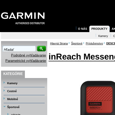
O NÁS
PRODUKTY
A
Kamery
C
Hlavná Strana
Športové
Príslušenstvo
DESC
inReach Messen
Podrobné vyhľadávanie
Parametrické vyhľadávanie
KATEGÓRIE
Kamery
Cestné
Mobilné
Športové
zdravie