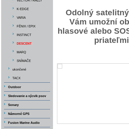
VECTOR / RALLY
K-EDGE
Odolný satelitn
VARIA
Vám umožní obo
FÉNIX / EPIX
hlasové alebo SOS
INSTINCT
priateľm
DESCENT
MARQ
SNÍMAČE
ukončené
TACX
Outdoor
Sledovanie a výcvik psov
Sonary
Námorné GPS
Fusion Marine Audio