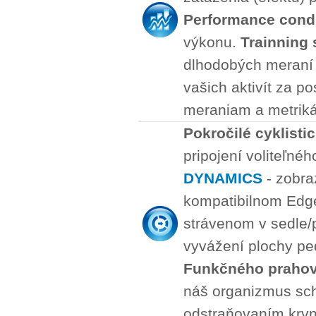
Performance condi
výkonu.
Trainning 
dlhodobých meraní 
vašich aktivít za p
meraniam a metrik
Pokročilé cyklisti
pripojení voliteľné
DYNAMICS
- zobra
kompatibilnom Edge*
strávenom v sedle/p
vyvážení plochy ped
Funkčného praho
náš organizmus sch
odstraňovaním krvn