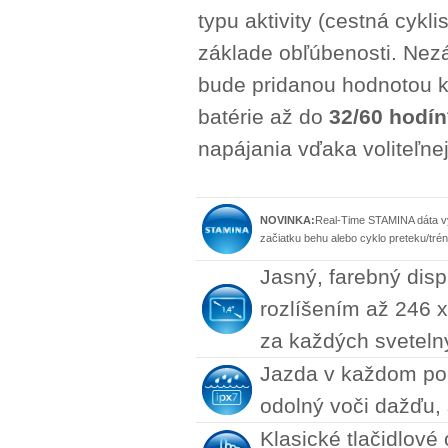
typu aktivity (cestná cykl
základe obľúbenosti. Nezá
bude pridanou hodnotou k
batérie až do
32/60 hodín
napájania vďaka voliteľnej
NOVINKA:
Real-Time STAMINA dáta vyu
začiatku behu alebo cyklo preteku/trén
Jasný, farebný disp
rozlíšením až 246 
za každých svetel
Jazda v každom poč
odolný voči dažďu, 
Klasické tlačidlov