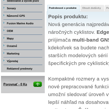
Sledovanie a výcvik psov
Podrobnosti o produkte
Obsah dodávky
P
Sonary
Popis produktu:
Námorné GPS
Nová generácia najpredáv
Fusion Marine Audio
náročných cyklistov.
Edge
OEM
Mapy
priíjimača
multi-band GN
Ostatné
kdekoľvek sa budete nac
Marketing
starších modelových sérií
Výpredaj
špecifických pre cyklistick
Reklamné predmety
Kompaktné rozmery a vyso
Porovnať -
0
Ks
nové prepracované funkcie
umožní sledovať úroveň v
lepší náhľad na dosahova