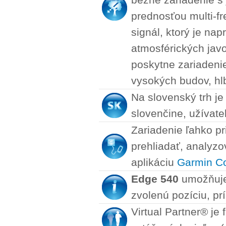
prednosťou multi-f
signál, ktorý je na
atmosférických javo
poskytne zariadenie
vysokých budov, hl
Na slovenský trh je
slovenčine, užívate
Zariadenie ľahko p
prehliadať, analyzo
aplikáciu
Garmin C
Edge 540
umožňuje 
zvolenú pozíciu, pr
Virtual Partner® je