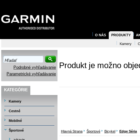
O NÁS
PRODUKTY
A
Kamery
C
Produkt je možno objed
Podrobné vyhľadávanie
Parametrické vyhľadávanie
KATEGÓRIE
Kamery
Cestné
Mobilné
Športové
Hlavná Strana
Športové
Bicykel
Edge Séria
zdravie