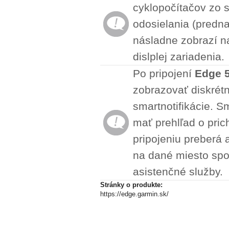
cyklopočítačov zo 
odosielania (predn
násladne zobrazí n
dislplej zariadenia.
Po pripojení
Edge 
zobrazovať diskrét
smartnotifikácie. 
mať prehlľad o pric
pripojeniu preberá
na dané miesto spol
asistenčné služby.
Stránky o produkte:
https://edge.garmin.sk/