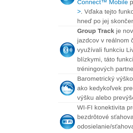
Connect™ Mobile
p
>
. Vďaka tejto funkc
hneď po jej skončení
Group Track
je nov
jazdcov v reálnom 
využívali funkciu L
blízkymi, táto funkc
tréningových partne
Barometrický výško
ako kedykoľvek pred
výšku alebo prevýš
WI-FI konektivita p
bezdrôtové sťahova
odosielanie/sťahov