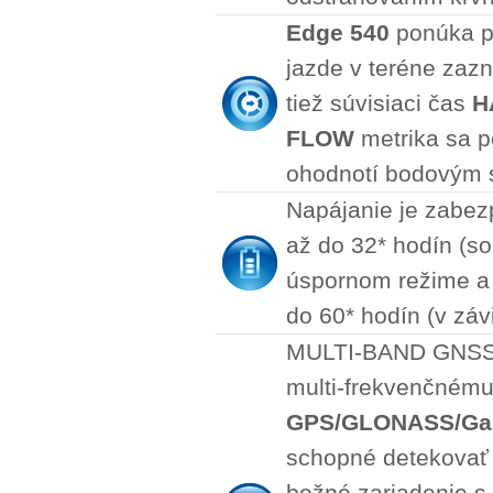
Edge 540
ponúka p
jazde v teréne zaz
tiež súvisiaci čas
H
FLOW
metrika sa p
ohodnotí bodovým sk
Napájanie je zabezp
až do 32* hodín (so
úspornom režime a s
do 60* hodín (v záv
MULTI-BAND GNSS: 
multi-frekvenčnému 
GPS/GLONASS/Gal
schopné detekovať (
bežné zariadenie s