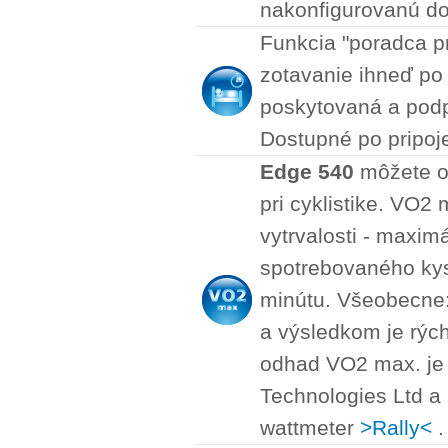
nakonfigurovanú d
Funkcia "poradca p
zotavanie ihneď po 
poskytovaná a podp
Dostupné po pripoj
Edge 540
môžete o.
pri cyklistike. VO2
vytrvalosti - maxi
spotrebovaného kysl
minútu. Všeobecne: 
a výsledkom je rýchl
odhad VO2 max. je 
Technologies Ltd a
wattmeter
>Rally<
.