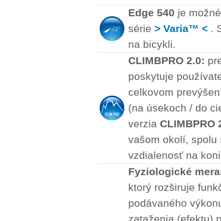
Edge 540
je možné 
série
> Varia™ <
. 
na bicykli.
CLIMBPRO 2.0:
pre
poskytuje používate
celkovom prevýšení,
(na úsekoch / do ci
verzia
CLIMBPRO 2
vašom okolí, spolu 
vzdialenosť na koni
Fyziologické meran
ktorý rozširuje fun
podávaného výkonu
zataženia (efektu) 