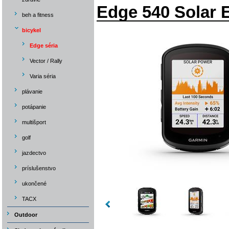
Edge 540 Solar 
beh a fitness
bicykel
Edge séria
Vector / Rally
Varia séria
plávanie
potápanie
multišport
golf
jazdectvo
príslušenstvo
ukončené
TACX
Outdoor