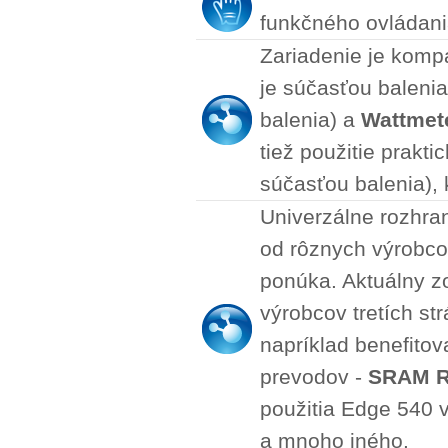
funkčného ovládania
Zariadenie je kompa
je súčasťou balenia
balenia) a
Wattmet
tiež použitie prakt
súčasťou balenia), 
Univerzálne rozhra
od rôznych výrobcov
ponúka. Aktuálny z
výrobcov tretích s
napríklad benefitov
prevodov -
SRAM R
použitia Edge 540 v
a mnoho iného.