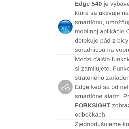
Edge 540
je vybave
ktorá sa aktivuje na
smartfónu, umožňuj
mobilnej aplikácie
detekuje pád z bicy
súradnicou na vopr
Medzi ďalšie funkc
si zamilujete. Funk
strateného zariaden
Edge keď sa od neh
smartfóne alarm. Pr
FORKSIGHT
zobraz
odbočkách.
Zjednodušujeme ko