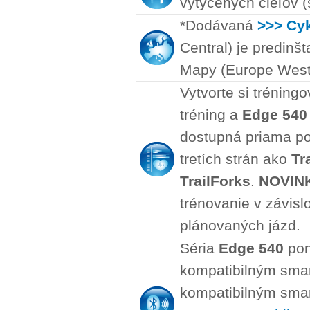
vytýčených cieľov (
*Dodávaná
>>> Cy
Central) je predinš
Mapy (Europe West)
Vytvorte si tréning
tréning a
Edge 540
dostupná priama po
tretích strán ako
Tr
TrailForks
.
NOVIN
trénovanie v závisl
plánovaných jázd.
Séria
Edge 540
pon
kompatibilným smar
kompatibilným smar