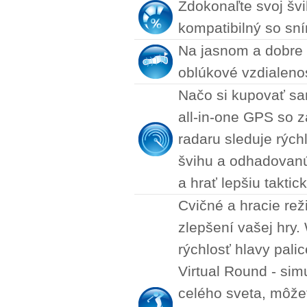
Zdokonaľte svoj šv
kompatibilný so s
Na jasnom a dobre 
oblúkové vzdialenos
Načo si kupovať sa
all-in-one GPS so 
radaru sleduje rýchl
švihu a odhadovanú
a hrať lepšiu taktic
Cvičné a hracie re
zlepšení vašej hry.
rýchlosť hlavy pali
Virtual Round - sim
celého sveta, môžete