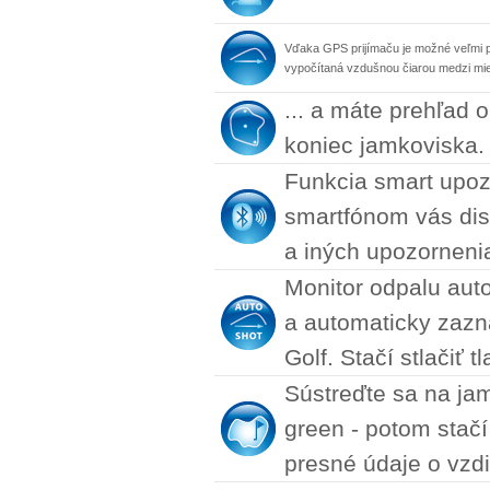
Vďaka GPS prijímaču je možné veľmi pr
vypočítaná vzdušnou čiarou medzi mie
... a máte prehľad 
koniec jamkoviska.
Funkcia smart upoz
smartfónom vás dis
a iných upozornenia
Monitor odpalu aut
a automaticky zazn
Golf. Stačí stlačiť 
Sústreďte sa na jam
green - potom stačí
presné údaje o vzdi