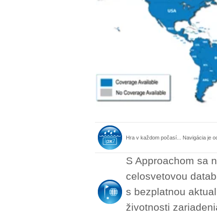
Hra v každom počasí... Navigácia je od
S Approachom sa ne
celosvetovou databá
s bezplatnou aktual
životnosti zariaden