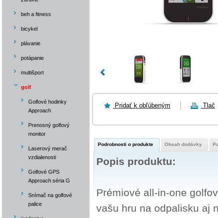
beh a fitness
bicykel
plávanie
potápanie
multišport
golf
Golfové hodinky
Pridať k obľúbeným
Tlač
Approach
Prenosný golfový
monitor
Podrobnosti o produkte
Obsah dodávky
P
Laserový merač
vzdialenosti
Popis produktu:
Golfové GPS
Approach séria G
Prémiové all-in-one golf
Snímač na golfové
palice
vašu hru na odpalisku aj n