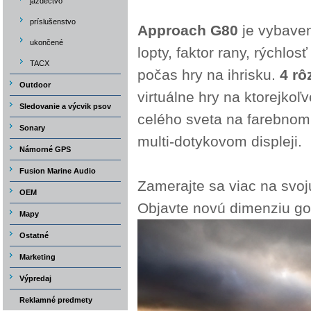
jazdectvo
príslušenstvo
Approach G80
je vybave
ukončené
lopty, faktor rany, rýchlo
TACX
počas hry na ihrisku.
4 rô
Outdoor
virtuálne hry na ktorejko
Sledovanie a výcvik psov
celého sveta na farebnom 
Sonary
multi-dotykovom displeji.
Námorné GPS
Fusion Marine Audio
Zamerajte sa viac na svoj
OEM
Objavte novú dimenziu go
Mapy
Ostatné
Marketing
Výpredaj
Reklamné predmety