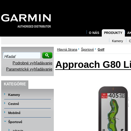
O NÁS
PRODUKTY
A
Kamery
C
Hlavná Strana
Športové
Golf
Approach G80 Li
Podrobné vyhľadávanie
Parametrické vyhľadávanie
KATEGÓRIE
Kamery
Cestné
Mobilné
Športové
zdravie