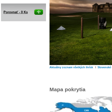
Porovnať -
0
Ks
Aktuálny zoznam všetkých ihrísk
l
Slovenské 
Mapa pokrytia